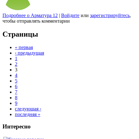
Подробнее
о Арматура 12
|
Войдите
или
зарегистрируйтесь
,
чтобы отправлять комментарии
Страницы
« первая
‹ предыдущая
1
2
3
4
5
6
7
8
9
следующая ›
последняя »
Интересно