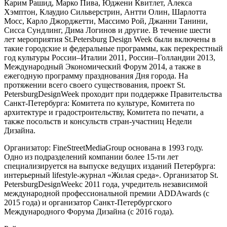
Карим Рашид, Марко Пива, Юджени Квитлет, Алекса
Хэмптон, Клаудио Сильверстрин, Антти Олин, Шарлотта
Мосс, Карло Джорджетти, Массимо Рой, Джанни Танини,
Сисса Сундлинг, Дима Логинов и другие. В течение шести
лет мероприятия St.Petersburg Design Week были включены в
такие городские и федеральные программы, как перекрестный
год культуры России–Италии 2011, России–Голландии 2013,
Международный Экономический Форум 2014, а также в
ежегодную программу празднования Дня города. На
протяжении всего своего существования, проект St.
PetersburgDesignWeek проходит при поддержке Правительства
Санкт-Петербурга: Комитета по культуре, Комитета по
архитектуре и градостроительству, Комитета по печати, а
также посольств и консульств стран-участниц Недели
Дизайна.
Организатор: FineStreetMediaGroup основана в 1993 году.
Одно из подразделений компании более 15-ти лет
специализируется на выпуске ведущих изданий Петербурга:
интерьерный lifestyle-журнал «Жилая среда». Организатор St.
PetersburgDesignWeekc 2011 года, учредитель независимой
международной профессиональной премии ADDAwards (c
2015 года) и организатор Санкт-Петербургского
Международного Форума Дизайна (с 2016 года).