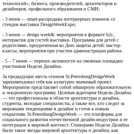
технологий», бизнеса, производителей, архитекторов и
дизайнеров, профильного образования и СМИ;
- 3 июня — smart-распродажа интерьерных новинок со
стендов выставки DesignWeekExpo;
- 3 июня — design week&: мероприятия в формате b2c,
интерактив для гостей выставки. Программа для детей с
родителями, приуроченная ко Дню защиты детей: мастер-
классы, мероприятия при участии администрации района.
- 5 – 7 июня — перенос активности на смежные площадки
участников Недели Дизайна.
За предыдущие шесть сезонов St.PetersburgDesignWeek
зарекомендовал себя как культурно значимый проект.
Мероприятие представляет собой обширную образовательную
и лекционную программу. Целевая аудитория Недели Дизайна
— это профессионалы в области архитектуры и дизайна,
студенты, молодые специалисты, а также все, кто следит за
мировыми тенденциями в дизайне и готов к новым
открытиям. St.PetersburgDesignWeek — это платформа для
социального развития отечественной дизайн-индустрии и ее
интеграции в мировой контекст. Спикерами Недели Дизайна
были такие звезды мировой архитектуры и дизайна, как