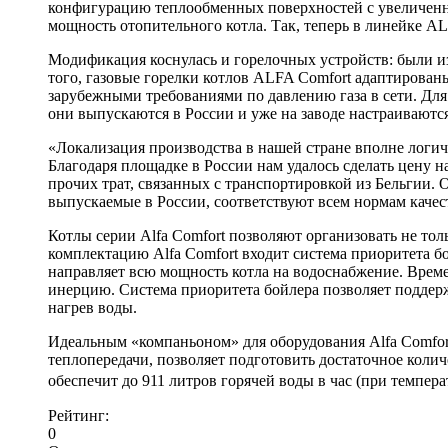
конфигурацию теплообменных поверхностей с увеличенн
мощность отопительного котла. Так, теперь в линейке AL
Модификация коснулась и горелочных устройств: были и
того, газовые горелки котлов ALFA Comfort адаптирован
зарубежными требованиями по давлению газа в сети. Дл
они выпускаются в России и уже на заводе настраиваются
«Локализация производства в нашей стране вполне логичн
Благодаря площадке в России нам удалось сделать цену н
прочих трат, связанных с транспортировкой из Бельгии. 
выпускаемые в России, соответствуют всем нормам качес
Котлы серии Alfa Comfort позволяют организовать не тол
комплектацию Alfa Comfort входит система приоритета бо
направляет всю мощность котла на водоснабжение. Врем
инерцию. Система приоритета бойлера позволяет поддер
нагрев воды.
Идеальным «компаньоном» для оборудования Alfa Comfort
теплопередачи, позволяет подготовить достаточное колич
обеспечит до 911 литров горячей воды в час (при темпера
Рейтинг:
0