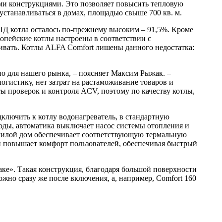
и конструкциями. Это позволяет повысить тепловую
 устанавливаться в домах, площадью свыше 700 кв. м.
ПД котла осталось по-прежнему высоким – 91,5%. Кроме
опейские котлы настроены в соответствии с
ивать. Котлы ALFA Comfort лишены данного недостатка:
но для нашего рынка, – поясняет Максим Рыжак. –
огистику, нет затрат на растаможивание товаров и
ты проверок и контроля ACV, поэтому по качеству котлы,
дключить к котлу водонагреватель, в стандартную
воды, автоматика выключает насос системы отопления и
 жилой дом обеспечивает соответствующую термальную
и повышает комфорт пользователей, обеспечивая быстрый
аке». Такая конструкция, благодаря большой поверхности
жно сразу же после включения, а, например, Comfort 160