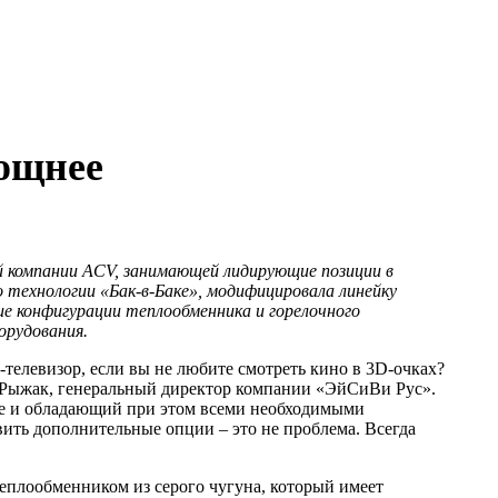
мощнее
й компании ACV, занимающей лидирующие позиции в
 технологии «Бак-в-Баке», модифицировала линейку
 конфигурации теплообменника и горелочного
орудования.
телевизор, если вы не любите смотреть кино в 3D-очках?
им Рыжак, генеральный директор компании «ЭйСиВи Рус».
не и обладающий при этом всеми необходимыми
вить дополнительные опции – это не проблема. Всегда
еплообменником из серого чугуна, который имеет