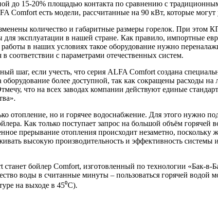
ой до 15-20% площадью контакта по сравнению с традиционным
FA Comfort есть модели, рассчитанные на 90 кВт, которые могут
зменены количество и габаритные размеры горелок. При этом К
ы для эксплуатации в нашей стране. Как правило, импортные евр
я работы в наших условиях такое оборудование нужно переналаж
 в соответствии с параметрами отечественных систем.
ый шаг, если учесть, что серия ALFA Comfort создана специаль
а оборудование более доступной, так как сокращены расходы на л
Отмечу, что на всех заводах компании действуют единые стандар
тва».
ько отопление, но и горячее водоснабжение. Для этого нужно по
йлера. Как только поступает запрос на большой объём горячей 
енное прерывание отопления происходит незаметно, поскольку
живать высокую производительность и эффективность системы 
 станет бойлер Comfort, изготовленный по технологии «Бак-в-Б
ество воды в считанные минуты – пользоваться горячей водой мо
туре на выходе в 45⁰С).