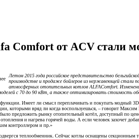
fa Comfort от ACV стали 
Летом 2015 года российское представительство бельгийско
производстве и продаже бойлеров из нержавеющей стали по
атмосферных отопительных котлов ALFAComfort. Изменение
оделей с 70 до 90 кВт, а также оптимизировать стоимость об
функции. Имеет ли смысл переплачивать и покупать модный 3D-
ункции, которыми вряд ли когда воспользуешься, – говорит Макс
 было предложить рынку отопительный котёл, доступный по це
топления и нагрева горячей воды. А если человек захочет доба
ким контроллером и пр.»
одвергся теплообменник. Сейчас котлы оснащены секционным т