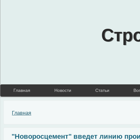
Стр
Главная
Новости
Статьи
Во
Вы здесь
Главная
"Новоросцемент" введет линию прои