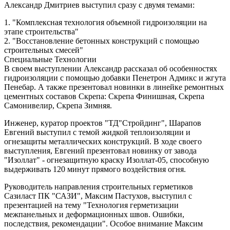
Александр Дмитриев выступил сразу с двумя темами:
1. "Комплексная технология объемной гидроизоляции на
этапе строительства"
2. "Восстановление бетонных конструкций с помощью
строительных смесей"
Специальные Технологии
В своем выступлении Александр рассказал об особенностях
гидроизоляции с помощью добавки Пенетрон Адмикс и жгута
Пенебар. А также презентовал новинки в линейке ремонтных
цементных составов Скрепа: Скрепа Финишная, Скрепа
Самонивелир, Скрепа Зимняя.
Инженер, куратор проектов "ТД"Стройдинг", Шарапов
Евгений выступил с темой жидкой теплоизоляции и
огнезащиты металлических конструкций. В ходе своего
выступления, Евгений презентовал новинку от завода
"Изоллат" - огнезащитную краску Изоллат-05, способную
выдерживать 120 минут прямого воздействия огня.
Руководитель направления строительных герметиков
Сазиласт ПК "САЗИ", Максим Пастухов, выступил с
презентацией на тему "Технология герметизации
межпанельных и деформационных швов. Ошибки,
последствия, рекомендации". Особое внимание Максим