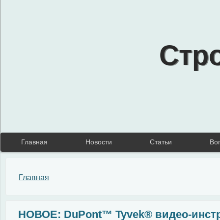
Стр
Главная
Новости
Статьи
Во
Вы здесь
Главная
НОВОЕ: DuPont™ Tyvek® видео-инстр